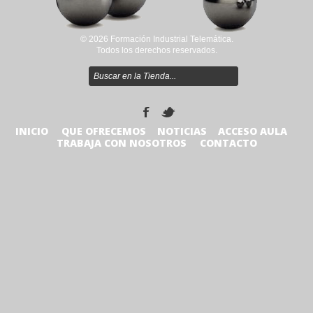
© 2026 Formación Industrial Telemática.
Todos los derechos reservados.
INICIO
QUE OFRECEMOS
NOTICIAS
ACCESO AULA
TRABAJA CON NOSOTROS
CONTACTO