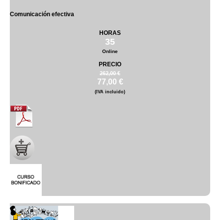
Comunicación efectiva
HORAS
35
Online
PRECIO
262,00 €
77,00 €
(IVA incluido)