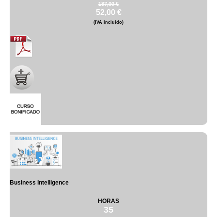
187,00 €
52,00 €
(IVA incluido)
Business Intelligence
HORAS
35