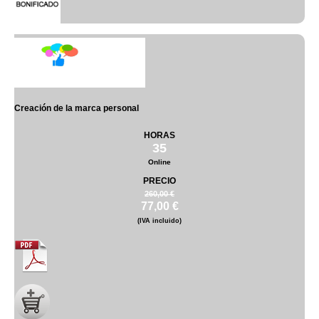
Creación de la marca personal
HORAS
35
Online
PRECIO
260,00 €
77,00 €
(IVA incluido)