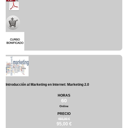
Introducción al Marketing en Internet: Marketing 2.0
HORAS
60
Online
PRECIO
450,00 €
95,00 €