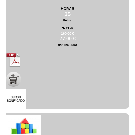
HORAS
35
Online
PRECIO
180,00 €
77,00 €
(IVA incluido)