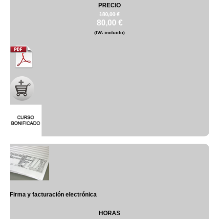
PRECIO
180,00 €
80,00 €
(IVA incluido)
Firma y facturación electrónica
HORAS