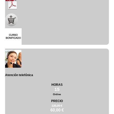
Atención telefónica
HORAS
15
Online
PRECIO
135,00 €
60,00 €