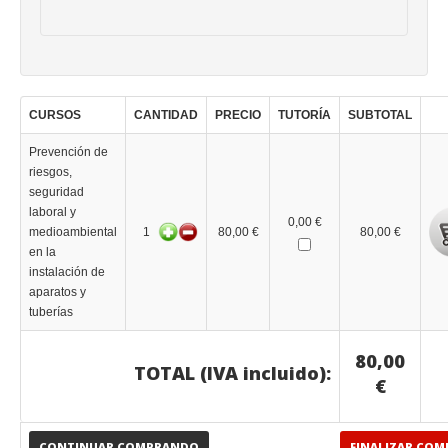
CURSOS
CANTIDAD
PRECIO
TUTORÍA
SUBTOTAL
Prevención de
riesgos,
seguridad
laboral y
0,00 €
medioambiental
1
80,00 €
80,00 €
en la
instalación de
aparatos y
tuberías
80,00
TOTAL (IVA incluido):
€
CONTINUAR COMPRANDO
FINALIZAR COM