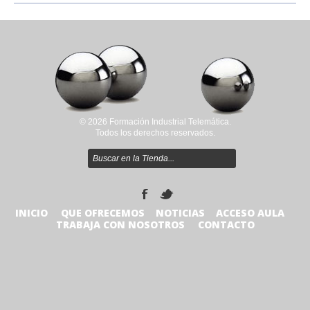
© 2026 Formación Industrial Telemática.
Todos los derechos reservados.
INICIO
QUE OFRECEMOS
NOTICIAS
ACCESO AULA
TRABAJA CON NOSOTROS
CONTACTO