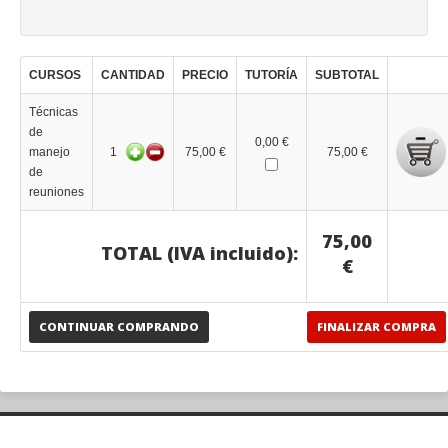
CURSOS
CANTIDAD
PRECIO
TUTORÍA
SUBTOTAL
Técnicas
de
0,00 €
manejo
1
75,00 €
75,00 €
de
reuniones
75,00
TOTAL (IVA incluido):
€
CONTINUAR COMPRANDO
FINALIZAR COMPRA