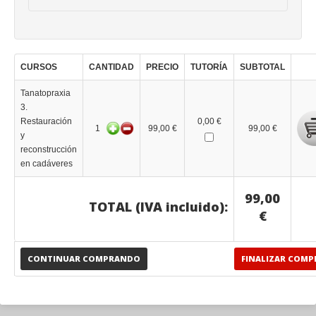
CURSOS
CANTIDAD
PRECIO
TUTORÍA
SUBTOTAL
Tanatopraxia
3.
Restauración
0,00 €
1
99,00 €
99,00 €
y
reconstrucción
en cadáveres
99,00
TOTAL (IVA incluido):
€
CONTINUAR COMPRANDO
FINALIZAR COMP