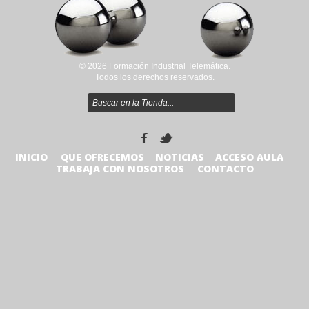
© 2026 Formación Industrial Telemática.
Todos los derechos reservados.
INICIO
QUE OFRECEMOS
NOTICIAS
ACCESO AULA
TRABAJA CON NOSOTROS
CONTACTO